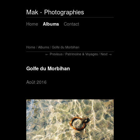
Mak - Photographies
Home
Albums
Contact
Home
/
Albums
/
Golfe du Morbihan
Previous
/
Patrimoine & Voyages
/
Next
Golfe du Morbihan
Août 2016