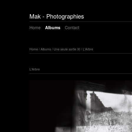
Mak - Photographies
Home
Albums
Contact
Home
/
Albums
/
Une seule sortie XI
/
L'Arbre
L'Arbre