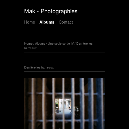
Mak - Photographies
Home
Albums
Contact
Home
/
Albums
/
Une seule sortie IV
/
Derrière les
barreaux
Derrière les barreaux