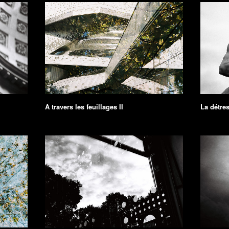
A travers les feuillages II
La détre