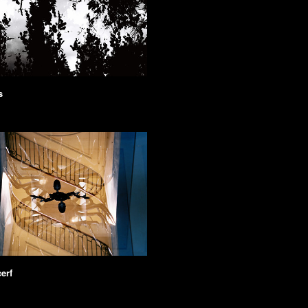
s
erf