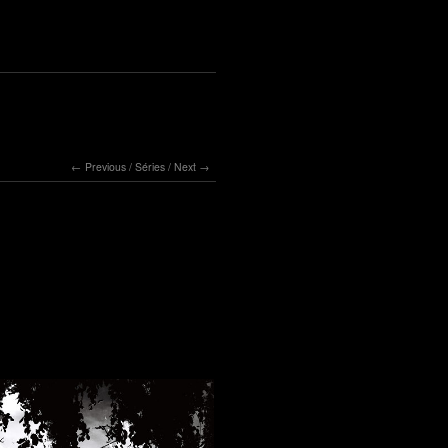
Previous
/
Séries
/
Next