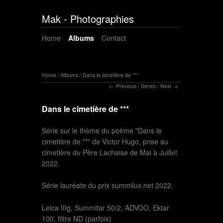
Mak - Photographies
Home
Albums
Contact
Home
/
Albums
/
Dans le cimetière de ***
Previous
/
Séries
/
Next
Dans le cimetière de ***
Série sur le thème du poème "Dans le
cimetière de **" de Victor Hugo, prise au
cimetière du Père Lachaise de Mai à Juillet
2022.
Série lauréate du prix summilux.net 2022.
Leica IIIg, Summitar 50/2, ADVOO, Ektar
100, filtre ND (parfois)