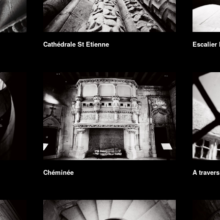
Cathédrale St Etienne
Escalier 
Chéminée
A travers