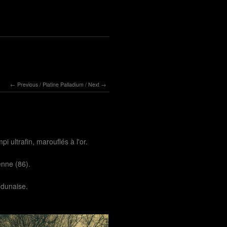
Previous
/
Platine Palladium
/
Next
i ultrafin, marouflés à l'or.
enne (86).
udunaise.